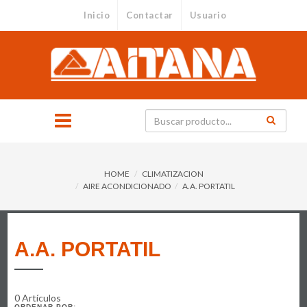
Inicio
Contactar
Usuario
HOME
CLIMATIZACION
AIRE ACONDICIONADO
A.A. PORTATIL
A.A. PORTATIL
0 Artículos
ORDENAR POR: