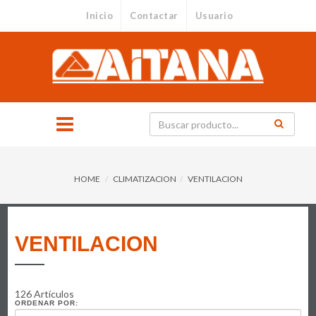
Inicio
Contactar
Usuario
HOME
CLIMATIZACION
VENTILACION
VENTILACION
126 Artículos
ORDENAR POR: