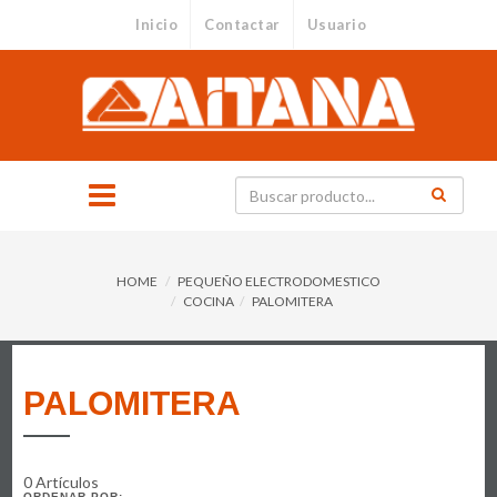
Inicio
Contactar
Usuario
HOME
PEQUEÑO ELECTRODOMESTICO
COCINA
PALOMITERA
PALOMITERA
0 Artículos
ORDENAR POR: