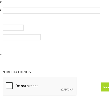
N:
:
:
*:
*OBLIGATORIOS