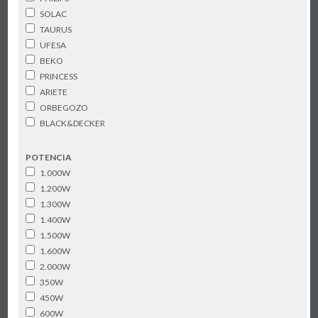
SOLAC
TAURUS
UFESA
BEKO
PRINCESS
ARIETE
ORBEGOZO
BLACK&DECKER
POTENCIA
1.000W
1.200W
1.300W
1.400W
1.500W
1.600W
2.000W
350W
450W
600W