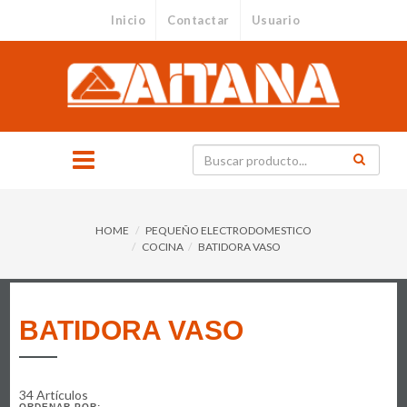
Inicio
Contactar
Usuario
HOME
PEQUEÑO ELECTRODOMESTICO
COCINA
BATIDORA VASO
BATIDORA VASO
34 Artículos
ORDENAR POR: