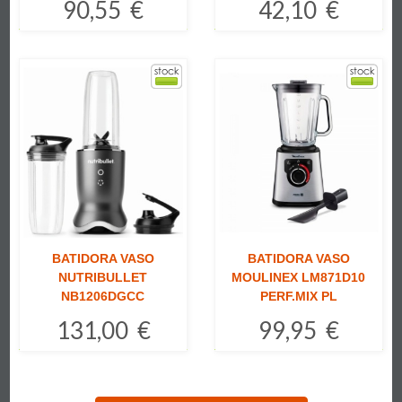
90,55 €
42,10 €
Comprar
Comprar
BATIDORA VASO
BATIDORA VASO
NUTRIBULLET
MOULINEX LM871D10
NB1206DGCC
PERF.MIX PL
131,00 €
99,95 €
Comprar
Comprar