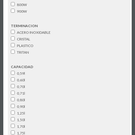
800W
900W
TERMINACION
ACERO INOXIDABLE
CRISTAL
PLASTICO
TRITAN
CAPACIDAD
0,59l
0,60l
0,70l
0,71l
0,80l
0,90l
1,25l
1,50l
1,70l
1,75l