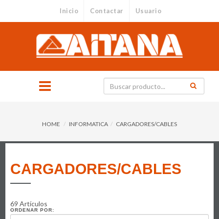
Inicio
Contactar
Usuario
HOME
INFORMATICA
CARGADORES/CABLES
CARGADORES/CABLES
69 Artículos
ORDENAR POR: