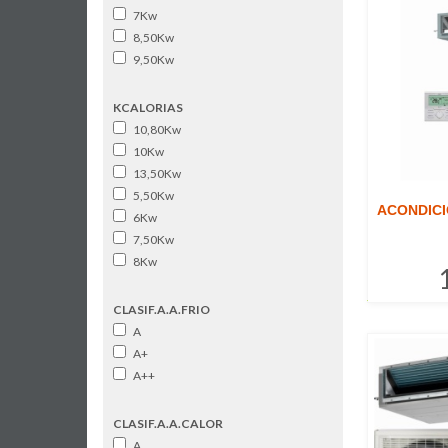
7Kw
8,50Kw
9,50Kw
KCALORIAS
10,80Kw
10Kw
13,50Kw
5,50Kw
ACONDICI
6Kw
7,50Kw
8Kw
CLASIF.A.A.FRIO
A
A+
A++
CLASIF.A.A.CALOR
A