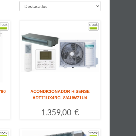
80-
ACONDICIONADOR HISENSE
ADT71UX4RCL8/AUW71U4
1.359,00 €
Comprar