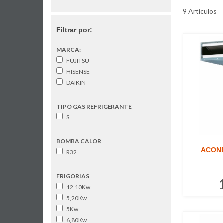
9 Artículos
Filtrar por:
MARCA:
FUJITSU
HISENSE
DAIKIN
TIPO GAS REFRIGERANTE
S
BOMBA CALOR
ACOND
R32
FRIGORIAS
12,10Kw
5,20Kw
5Kw
6,80Kw