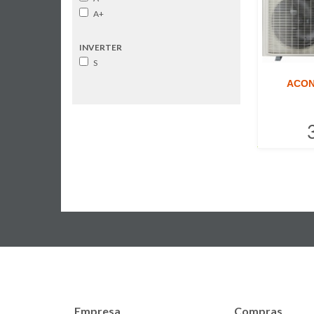
A+
INVERTER
S
ACON
Empresa
Compras