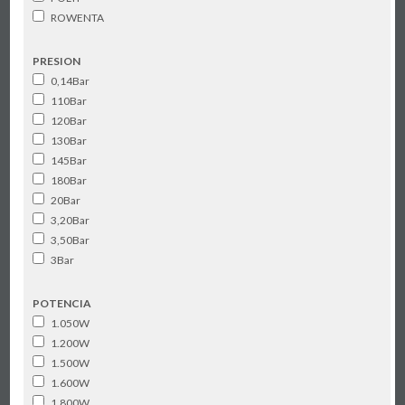
ROWENTA
PRESION
0,14Bar
110Bar
120Bar
130Bar
145Bar
180Bar
20Bar
3,20Bar
3,50Bar
3Bar
POTENCIA
1.050W
1.200W
1.500W
1.600W
1.800W