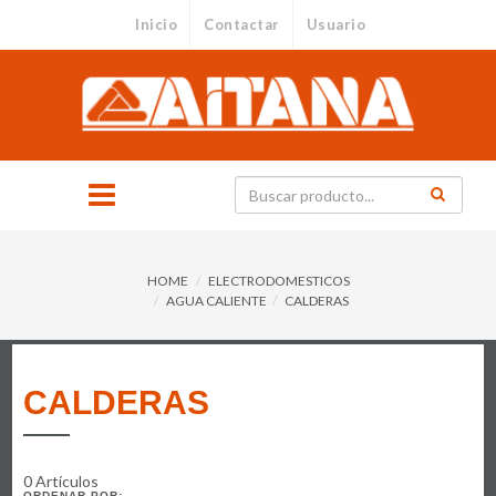
Inicio
Contactar
Usuario
HOME
ELECTRODOMESTICOS
AGUA CALIENTE
CALDERAS
CALDERAS
0 Artículos
ORDENAR POR: