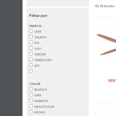
41 Artículos
Filtrar por:
MARCA:
JATA
TAURUS
FM
S & P
TRISTAR
ORBEGOZO
SPC
.
VEN
COLOR
BLANCO
GRIS
MARRON
MULTICOLOR
NEGRO