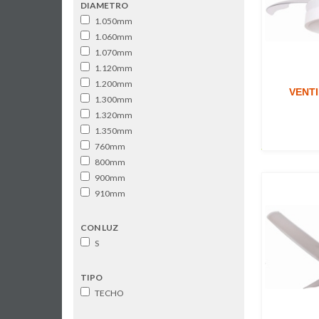
DIAMETRO
1.050mm
1.060mm
1.070mm
1.120mm
1.200mm
VENT
1.300mm
1.320mm
1.350mm
760mm
800mm
900mm
910mm
CON LUZ
S
TIPO
TECHO