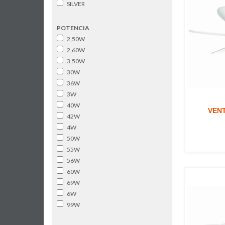
SILVER
POTENCIA
2,50W
2,60W
3,50W
30W
36W
3W
40W
VENT
42W
4W
50W
55W
56W
60W
69W
6W
99W