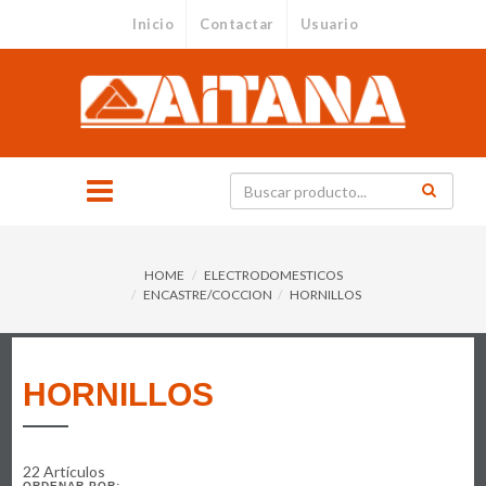
Inicio
Contactar
Usuario
HOME
ELECTRODOMESTICOS
ENCASTRE/COCCION
HORNILLOS
HORNILLOS
22 Artículos
ORDENAR POR: