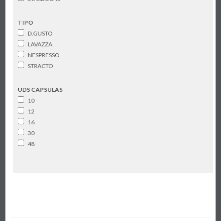
TIPO
D.GUSTO
LAVAZZA
NESPRESSO
STRACTO
UDS CAPSULAS
10
12
16
30
48