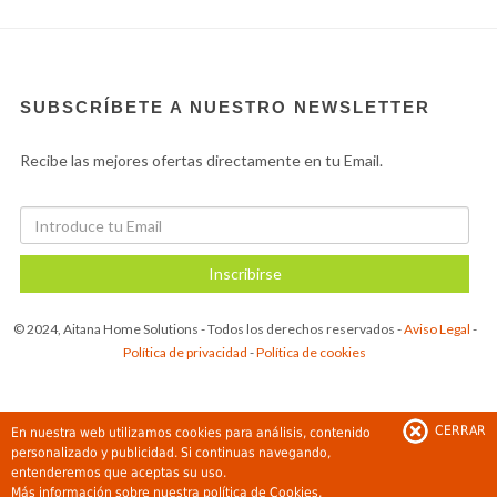
SUBSCRÍBETE A NUESTRO NEWSLETTER
Recibe las mejores ofertas directamente en tu Email.
Inscribirse
© 2024, Aitana Home Solutions - Todos los derechos reservados -
Aviso Legal
-
Política de privacidad
-
Política de cookies
CERRAR
En nuestra web utilizamos cookies para análisis, contenido
personalizado y publicidad. Si continuas navegando,
entenderemos que aceptas su uso.
Más información sobre nuestra
política de Cookies.