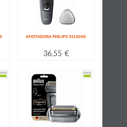
0
AFEITADORA PHILIPS S1142/00
36,55 €
Comprar