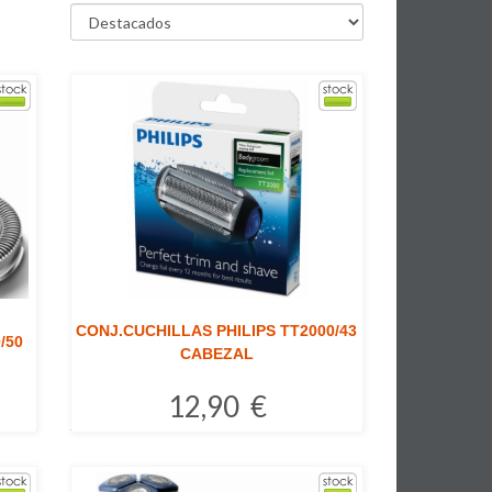
CONJ.CUCHILLAS PHILIPS TT2000/43
/50
CABEZAL
12,90 €
Comprar